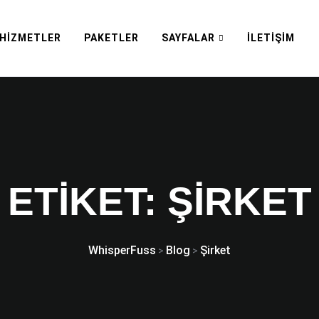
HIZMETLER
PAKETLER
SAYFALAR
İLETIŞIM
ETIKET:
ŞIRKET
WhisperFuss
Blog
Şirket
>
>