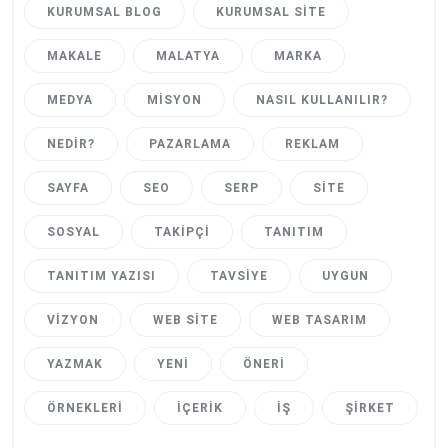
KURUMSAL BLOG
KURUMSAL SITE
MAKALE
MALATYA
MARKA
MEDYA
MISYON
NASIL KULLANILIR?
NEDIR?
PAZARLAMA
REKLAM
SAYFA
SEO
SERP
SITE
SOSYAL
TAKIPÇI
TANITIM
TANITIM YAZISI
TAVSIYE
UYGUN
VIZYON
WEB SITE
WEB TASARIM
YAZMAK
YENI
ÖNERI
ÖRNEKLERI
İÇERIK
İŞ
ŞIRKET