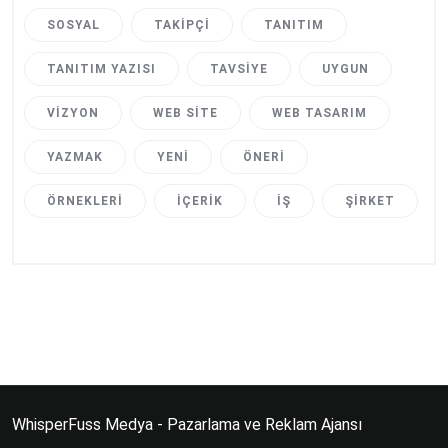
SOSYAL
TAKIPÇI
TANITIM
TANITIM YAZISI
TAVSIYE
UYGUN
VIZYON
WEB SITE
WEB TASARIM
YAZMAK
YENI
ÖNERI
ÖRNEKLERI
İÇERIK
İŞ
ŞIRKET
WhisperFuss Medya - Pazarlama ve Reklam Ajansı