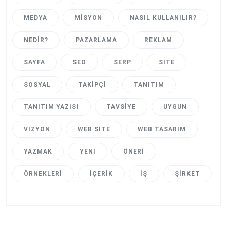
MEDYA
MISYON
NASIL KULLANILIR?
NEDIR?
PAZARLAMA
REKLAM
SAYFA
SEO
SERP
SITE
SOSYAL
TAKIPÇI
TANITIM
TANITIM YAZISI
TAVSIYE
UYGUN
VIZYON
WEB SITE
WEB TASARIM
YAZMAK
YENI
ÖNERI
ÖRNEKLERI
İÇERIK
İŞ
ŞIRKET