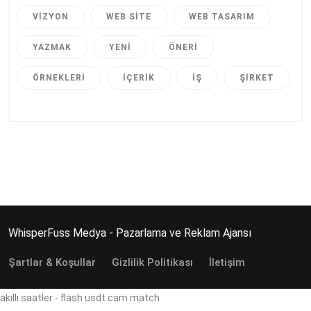
VIZYON
WEB SITE
WEB TASARIM
YAZMAK
YENI
ÖNERI
ÖRNEKLERI
İÇERIK
İŞ
ŞIRKET
WhisperFuss Medya - Pazarlama ve Reklam Ajansı
Şartlar & Koşullar
Gizlilik Politikası
İletişim
akıllı saatler
-
flash usdt
cam match