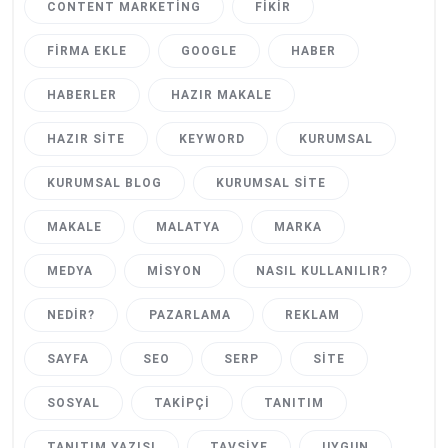
CONTENT MARKETING
FIKIR
FIRMA EKLE
GOOGLE
HABER
HABERLER
HAZIR MAKALE
HAZIR SITE
KEYWORD
KURUMSAL
KURUMSAL BLOG
KURUMSAL SITE
MAKALE
MALATYA
MARKA
MEDYA
MISYON
NASIL KULLANILIR?
NEDIR?
PAZARLAMA
REKLAM
SAYFA
SEO
SERP
SITE
SOSYAL
TAKIPÇI
TANITIM
TANITIM YAZISI
TAVSIYE
UYGUN