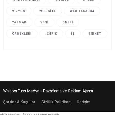
VIZYON
WEB SITE
WEB TASARIM
YAZMAK
YENI
ÖNERI
ÖRNEKLERI
İÇERIK
İŞ
ŞIRKET
WhisperFuss Medya - Pazarlama ve Reklam Ajansı
Şartlar & Koşullar
Gizlilik Politikası
İletişim