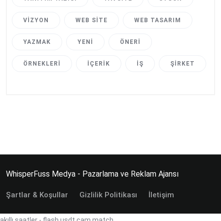
VIZYON
WEB SITE
WEB TASARIM
YAZMAK
YENI
ÖNERI
ÖRNEKLERI
İÇERIK
İŞ
ŞIRKET
WhisperFuss Medya - Pazarlama ve Reklam Ajansı
Şartlar & Koşullar
Gizlilik Politikası
İletişim
akıllı saatler
-
flash usdt
cam match