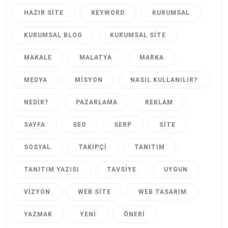
HAZIR SITE
KEYWORD
KURUMSAL
KURUMSAL BLOG
KURUMSAL SITE
MAKALE
MALATYA
MARKA
MEDYA
MISYON
NASIL KULLANILIR?
NEDIR?
PAZARLAMA
REKLAM
SAYFA
SEO
SERP
SITE
SOSYAL
TAKIPÇI
TANITIM
TANITIM YAZISI
TAVSIYE
UYGUN
VIZYON
WEB SITE
WEB TASARIM
YAZMAK
YENI
ÖNERI