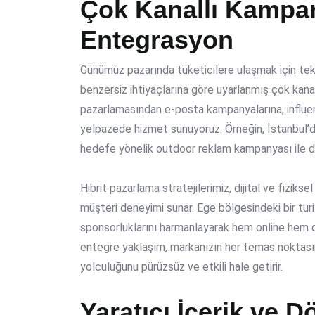
Çok Kanallı Kampany
Entegrasyon
Günümüz pazarında tüketicilere ulaşmak için tek b
benzersiz ihtiyaçlarına göre uyarlanmış
çok kanal
pazarlamasından e-posta kampanyalarına, influenc
yelpazede hizmet sunuyoruz. Örneğin, İstanbul’da g
hedefe yönelik outdoor reklam kampanyası ile des
Hibrit pazarlama stratejilerimiz, dijital ve fizikse
müşteri deneyimi sunar. Ege bölgesindeki bir turi
sponsorluklarını harmanlayarak hem online hem de 
entegre yaklaşım, markanızın her temas noktasın
yolculuğunu pürüzsüz ve etkili hale getirir.
Yaratıcı İçerik ve