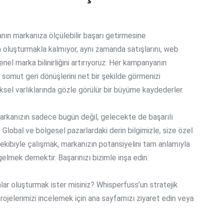
anın markanıza
ölçülebilir başarı
getirmesine
 oluşturmakla kalmıyor, aynı zamanda satışlarını, web
enel marka bilinirliğini artırıyoruz. Her kampanyanın
n somut geri dönüşlerini net bir şekilde görmenizi
ziksel varlıklarında gözle görülür bir büyüme kaydederler.
arkanızın sadece bugün değil, gelecekte de başarılı
riz. Global ve bölgesel pazarlardaki derin bilgimizle, size özel
ekibiyle çalışmak, markanızın potansiyelini tam anlamıyla
lmek demektir. Başarınızı bizimle inşa edin.
ar oluşturmak ister misiniz? Whisperfuss’un stratejik
ojelerimizi incelemek için ana sayfamızı ziyaret edin veya