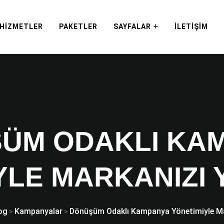
HIZMETLER
PAKETLER
SAYFALAR
İLETIŞIM
ÜM ODAKLI KA
YLE MARKANIZI 
og
Kampanyalar
Dönüşüm Odaklı Kampanya Yönetimiyle Ma
>
>