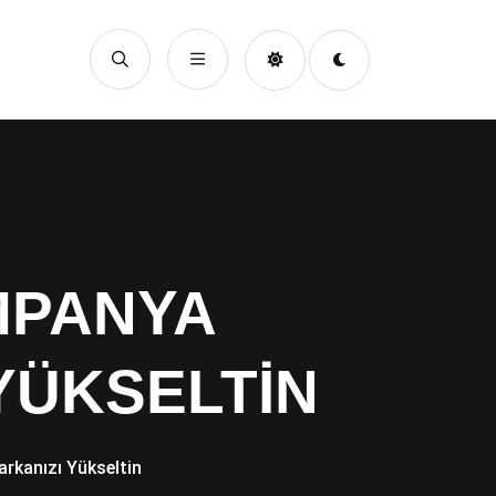
MPANYA
YÜKSELTIN
rkanızı Yükseltin