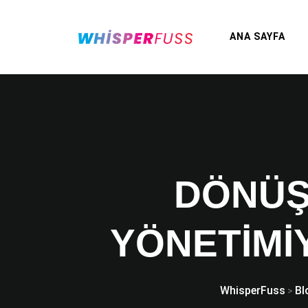
ANA SAYFA
DÖNÜŞ
YÖNETIMI
WhisperFuss
Bl
>