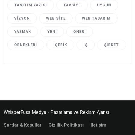
TANITIM YAZISI
TAVSIYE
UYGUN
VIZYON
WEB SITE
WEB TASARIM
YAZMAK
YENI
ÖNERI
ÖRNEKLERI
İÇERIK
İŞ
ŞIRKET
WhisperFuss Medya - Pazarlama ve Reklam Ajansı
Şartlar & Koşullar
Gizlilik Politikası
İletişim