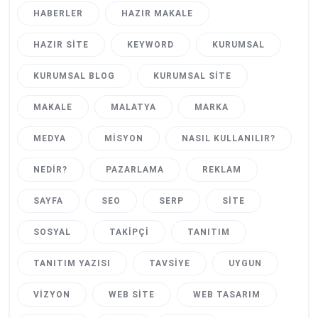
HABERLER
HAZIR MAKALE
HAZIR SITE
KEYWORD
KURUMSAL
KURUMSAL BLOG
KURUMSAL SITE
MAKALE
MALATYA
MARKA
MEDYA
MISYON
NASIL KULLANILIR?
NEDIR?
PAZARLAMA
REKLAM
SAYFA
SEO
SERP
SITE
SOSYAL
TAKIPÇI
TANITIM
TANITIM YAZISI
TAVSIYE
UYGUN
VIZYON
WEB SITE
WEB TASARIM