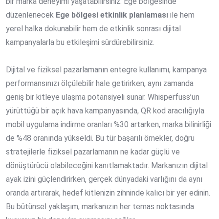
bir marka deneyimi yaşatabilirsiniz. Ege bölgesinde
düzenlenecek
Ege bölgesi etkinlik planlaması
ile hem
yerel halka dokunabilir hem de etkinlik sonrası dijital
kampanyalarla bu etkileşimi sürdürebilirsiniz.
Dijital ve fiziksel pazarlamanın entegre kullanımı, kampanya
performansınızı ölçülebilir hale getirirken, aynı zamanda
geniş bir kitleye ulaşma potansiyeli sunar. Whisperfuss’un
yürüttüğü bir açık hava kampanyasında, QR kod aracılığıyla
mobil uygulama indirme oranları %30 artarken, marka bilinirliği
de %48 oranında yükseldi. Bu tür başarılı örnekler, doğru
stratejilerle fiziksel pazarlamanın ne kadar güçlü ve
dönüştürücü olabileceğini kanıtlamaktadır. Markanızın dijital
ayak izini güçlendirirken, gerçek dünyadaki varlığını da aynı
oranda artırarak, hedef kitlenizin zihninde kalıcı bir yer edinin.
Bu bütünsel yaklaşım, markanızın her temas noktasında