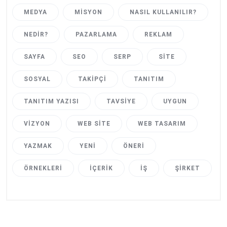
MEDYA
MISYON
NASIL KULLANILIR?
NEDIR?
PAZARLAMA
REKLAM
SAYFA
SEO
SERP
SITE
SOSYAL
TAKIPÇI
TANITIM
TANITIM YAZISI
TAVSIYE
UYGUN
VIZYON
WEB SITE
WEB TASARIM
YAZMAK
YENI
ÖNERI
ÖRNEKLERI
İÇERIK
İŞ
ŞIRKET