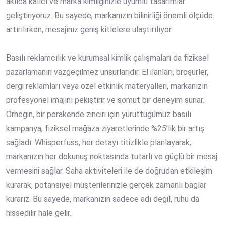
akılda kalıcı ve marka kimliğinizle uyumlu tasarımlar
geliştiriyoruz. Bu sayede, markanızın bilinirliği önemli ölçüde
artırılırken, mesajınız geniş kitlelere ulaştırılıyor.
Basılı reklamcılık ve kurumsal kimlik çalışmaları da fiziksel
pazarlamanın vazgeçilmez unsurlarıdır. El ilanları, broşürler,
dergi reklamları veya özel etkinlik materyalleri, markanızın
profesyonel imajını pekiştirir ve somut bir deneyim sunar.
Örneğin, bir perakende zinciri için yürüttüğümüz basılı
kampanya, fiziksel mağaza ziyaretlerinde %25’lik bir artış
sağladı. Whisperfuss, her detayı titizlikle planlayarak,
markanızın her dokunuş noktasında tutarlı ve güçlü bir mesaj
vermesini sağlar. Saha aktiviteleri ile de doğrudan etkileşim
kurarak, potansiyel müşterilerinizle gerçek zamanlı bağlar
kurarız. Bu sayede, markanızın sadece adı değil, ruhu da
hissedilir hale gelir.