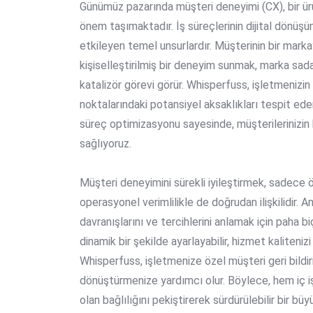
Günümüz pazarında müşteri deneyimi (CX), bir ür
önem taşımaktadır. İş süreçlerinin dijital dönü
etkileyen temel unsurlardır. Müşterinin bir marka
kişiselleştirilmiş bir deneyim sunmak, marka sadak
katalizör görevi görür. Whisperfuss, işletmenizi
noktalarındaki potansiyel aksaklıkları tespit eder
süreç optimizasyonu sayesinde, müşterilerinizin 
sağlıyoruz.
Müşteri deneyimini sürekli iyileştirmek, sadece ön
operasyonel verimlilikle de doğrudan ilişkilidir. An
davranışlarını ve tercihlerini anlamak için paha biç
dinamik bir şekilde ayarlayabilir, hizmet kalitenizi
Whisperfuss, işletmenize özel müşteri geri bildiri
dönüştürmenize yardımcı olur. Böylece, hem iç iş
olan bağlılığını pekiştirerek sürdürülebilir bir büy