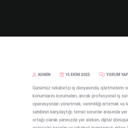
ADMIN
15 EKIM 2025
YORUM YAP
Günümüz rekabetçi iş dünyasında, işletmelerin s
konumlarını korumaları, ancak profesyonel iş sür
operasyonları yönetmek, verimliliği artırmak ve 
sahibinin karşılaştığı temel sorunlar arasında yer 
ortağı olarak yanınızda yer alırken, dijital dönüş
geleceğe hazırlar ve rekabet avantajınızı artırır. İ