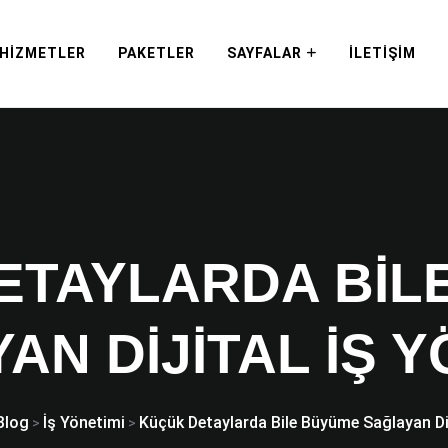
HIZMETLER
PAKETLER
SAYFALAR
İLETIŞIM
ETAYLARDA BIL
AN DIJITAL İŞ Y
Blog
İş Yönetimi
Küçük Detaylarda Bile Büyüme Sağlayan Dij
>
>