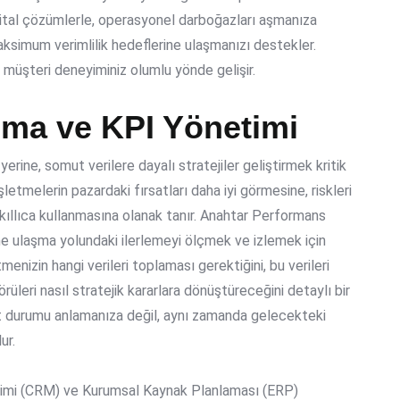
jital çözümlerle, operasyonel darboğazları aşmanıza
aksimum verimlilik hedeflerine ulaşmanızı destekler.
 müşteri deneyiminiz olumlu yönde gelişir.
lma ve KPI Yönetimi
erine, somut verilere dayalı stratejiler geliştirmek kritik
şletmelerin pazardaki fırsatları daha iyi görmesine, riskleri
ıllıca kullanmasına olanak tanır. Anahtar Performans
ine ulaşma yolundaki ilerlemeyi ölçmek ve izlemek için
menizin hangi verileri toplaması gerektiğini, bu verileri
rüleri nasıl stratejik kararlara dönüştüreceğini detaylı bir
t durumu anlamanıza değil, aynı zamanda gelecekteki
ur.
Yönetimi (CRM) ve Kurumsal Kaynak Planlaması (ERP)