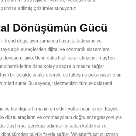
 optimize edilmiş çözümler sunuyoruz.
jital Dönüşümün Gücü
bir trend değil, aynı zamanda hayatta kalmanın ve
taya açık süreçlerden dijital ve otomatik sistemlere
Bu dönüşüm, şirketlerin daha hızlı karar almasını, müşteri
ar dinamiklerine daha kolay adapte olmasını sağlar.
ylı bir şekilde analiz ederek, dijitalleşme potansiyeli olan
 çözümleri sunar. Bu sayede, işletmenizin tüm ekosistemi
ve karlılığı artırmanın en etkili yollarından biridir. Küçük
ikle dijital araçların ve otomasyonun doğru entegrasyonuyla
ndartlaştırma, gereksiz adımları ortadan kaldırma ve
al dönüşümden büyük fayda sağlar. Whisperfuss’un uzman