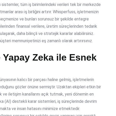
sistemler, tüm iş birimlerindeki verileri tek bir merkezde
nlar arası iş birliğini artırır. Whisperfuss, işletmenizin
seçmenize ve bunları sorunsuz bir şekilde entegre
lerinden finansal verilere, üretim süreçlerinden tedarik
aşarak, daha bilinçli ve stratejik kararlar alabilirsiniz.
müşteri memnuniyetinizi eş zamanlı olarak artırırsınız.
 Yapay Zeka ile Esnek
ünyasının kalıcı bir parçası haline gelmiş, işletmelerin
duğunu gözler önüne sermiştir. Uzaktan ekipleri etkin bir
k ve iletişim kanallarını açık tutmak, yeni dönemin en
 (AI) destekli karar sistemleri, iş süreçlerinde devrim
ımakta ve insan hatasını minimize etmektedir.
lerine sorunsuz bir şekilde geçiş yapması için gerekli