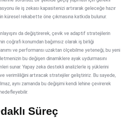
asyonu ile iş zekası kapasitenizi artırarak geleceğe hazır
zin küresel rekabette öne çıkmasına katkıda bulunur.
layışını da değiştirerek, çevik ve adaptif stratejilerin
nin coğrafi konumdan bağımsız olarak iş birliği
llanımı ve performansı uzaktan ölçebilme yeteneği, bu yeni
şletmenizin bu değişen dinamiklere ayak uydurmasını
i sunar. Yapay zeka destekli analizlerle iş yüklerini
verimliliğini artıracak stratejiler geliştiririz. Bu sayede,
maz, aynı zamanda bu değişimi kendi lehine çevirerek
hedefleyebilir.
daklı Süreç