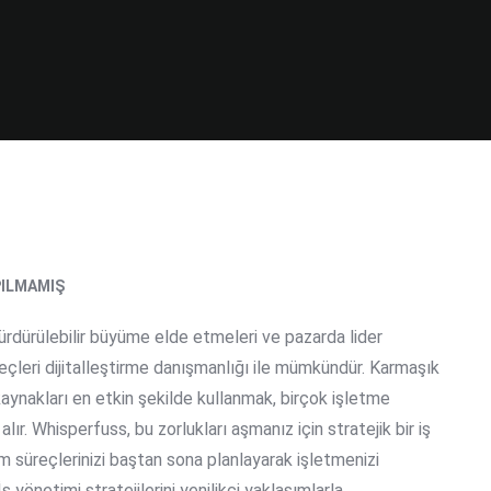
ILMAMIŞ
ürdürülebilir büyüme elde etmeleri ve pazarda lider
eçleri dijitalleştirme danışmanlığı ile mümkündür. Karmaşık
kaynakları en etkin şekilde kullanmak, birçok işletme
alır. Whisperfuss, bu zorlukları aşmanız için stratejik bir iş
üm süreçlerinizi baştan sona planlayarak işletmenizi
ş yönetimi stratejilerini yenilikçi yaklaşımlarla