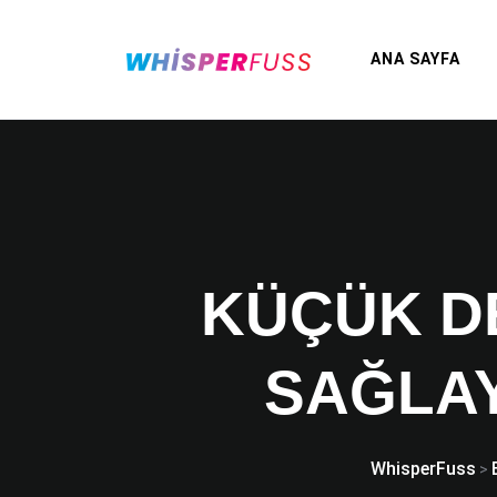
ANA SAYFA
KÜÇÜK D
SAĞLAY
WhisperFuss
>