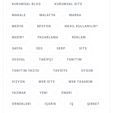
KURUMSAL BLOG
KURUMSAL SITE
MAKALE
MALATYA
MARKA
MEDYA
MISYON
NASIL KULLANILIR?
NEDIR?
PAZARLAMA
REKLAM
SAYFA
SEO
SERP
SITE
SOSYAL
TAKIPÇI
TANITIM
TANITIM YAZISI
TAVSIYE
UYGUN
VIZYON
WEB SITE
WEB TASARIM
YAZMAK
YENI
ÖNERI
ÖRNEKLERI
İÇERIK
İŞ
ŞIRKET