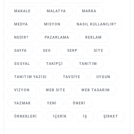
MAKALE
MALATYA
MARKA
MEDYA
MISYON
NASIL KULLANILIR?
NEDIR?
PAZARLAMA
REKLAM
SAYFA
SEO
SERP
SITE
SOSYAL
TAKIPÇI
TANITIM
TANITIM YAZISI
TAVSIYE
UYGUN
VIZYON
WEB SITE
WEB TASARIM
YAZMAK
YENI
ÖNERI
ÖRNEKLERI
İÇERIK
İŞ
ŞIRKET