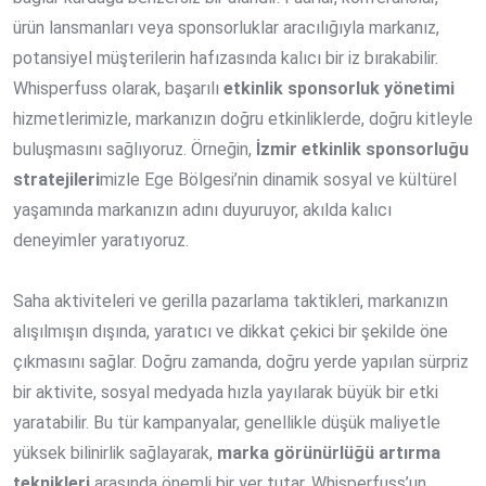
ürün lansmanları veya sponsorluklar aracılığıyla markanız,
potansiyel müşterilerin hafızasında kalıcı bir iz bırakabilir.
Whisperfuss olarak, başarılı
etkinlik sponsorluk yönetimi
hizmetlerimizle, markanızın doğru etkinliklerde, doğru kitleyle
buluşmasını sağlıyoruz. Örneğin,
İzmir etkinlik sponsorluğu
stratejileri
mizle Ege Bölgesi’nin dinamik sosyal ve kültürel
yaşamında markanızın adını duyuruyor, akılda kalıcı
deneyimler yaratıyoruz.
Saha aktiviteleri ve gerilla pazarlama taktikleri, markanızın
alışılmışın dışında, yaratıcı ve dikkat çekici bir şekilde öne
çıkmasını sağlar. Doğru zamanda, doğru yerde yapılan sürpriz
bir aktivite, sosyal medyada hızla yayılarak büyük bir etki
yaratabilir. Bu tür kampanyalar, genellikle düşük maliyetle
yüksek bilinirlik sağlayarak,
marka görünürlüğü artırma
teknikleri
arasında önemli bir yer tutar. Whisperfuss’un