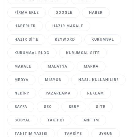
FIRMA EKLE
GOOGLE
HABER
HABERLER
HAZIR MAKALE
HAZIR SITE
KEYWORD
KURUMSAL
KURUMSAL BLOG
KURUMSAL SITE
MAKALE
MALATYA
MARKA
MEDYA
MISYON
NASIL KULLANILIR?
NEDIR?
PAZARLAMA
REKLAM
SAYFA
SEO
SERP
SITE
SOSYAL
TAKIPÇI
TANITIM
TANITIM YAZISI
TAVSIYE
UYGUN