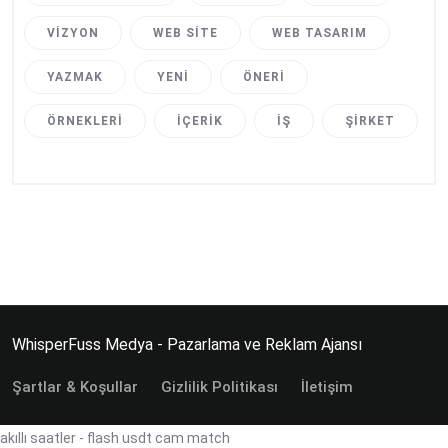
VIZYON
WEB SITE
WEB TASARIM
YAZMAK
YENI
ÖNERI
ÖRNEKLERI
İÇERIK
İŞ
ŞIRKET
WhisperFuss Medya - Pazarlama ve Reklam Ajansı
Şartlar & Koşullar
Gizlilik Politikası
İletişim
akıllı saatler
-
flash usdt
cam match