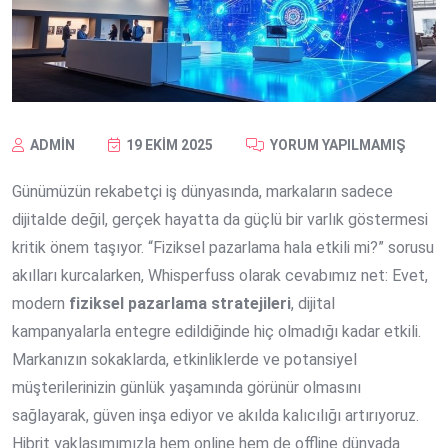
ADMIN
19 EKIM 2025
YORUM YAPILMAMIŞ
Günümüzün rekabetçi iş dünyasında, markaların sadece
dijitalde değil, gerçek hayatta da güçlü bir varlık göstermesi
kritik önem taşıyor. “Fiziksel pazarlama hala etkili mi?” sorusu
akılları kurcalarken, Whisperfuss olarak cevabımız net: Evet,
modern
fiziksel pazarlama stratejileri
, dijital
kampanyalarla entegre edildiğinde hiç olmadığı kadar etkili.
Markanızın sokaklarda, etkinliklerde ve potansiyel
müşterilerinizin günlük yaşamında görünür olmasını
sağlayarak, güven inşa ediyor ve akılda kalıcılığı artırıyoruz.
Hibrit yaklaşımımızla hem online hem de offline dünyada