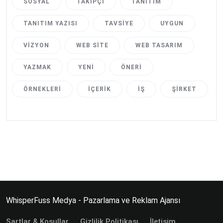
SOSYAL
TAKIPÇI
TANITIM
TANITIM YAZISI
TAVSIYE
UYGUN
VIZYON
WEB SITE
WEB TASARIM
YAZMAK
YENI
ÖNERI
ÖRNEKLERI
İÇERIK
İŞ
ŞIRKET
WhisperFuss Medya - Pazarlama ve Reklam Ajansı
Şartlar & Koşullar
Gizlilik Politikası
İletişim