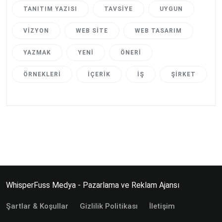
TANITIM YAZISI
TAVSIYE
UYGUN
VIZYON
WEB SITE
WEB TASARIM
YAZMAK
YENI
ÖNERI
ÖRNEKLERI
İÇERIK
İŞ
ŞIRKET
WhisperFuss Medya - Pazarlama ve Reklam Ajansı
Şartlar & Koşullar
Gizlilik Politikası
İletişim