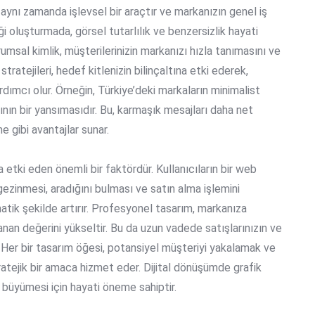
 aynı zamanda işlevsel bir araçtır ve markanızın genel iş
liği oluşturmada, görsel tutarlılık ve benzersizlik hayati
urumsal kimlik, müşterilerinizin markanızı hızla tanımasını ve
stratejileri, hedef kitlenizin bilinçaltına etki ederek,
ımcı olur. Örneğin, Türkiye’deki markaların minimalist
nın bir yansımasıdır. Bu, karmaşık mesajları daha net
e gibi avantajlar sunar.
 etki eden önemli bir faktördür. Kullanıcıların bir web
ezinmesi, aradığını bulması ve satın alma işlemini
ik şekilde artırır. Profesyonel tasarım, markanıza
ılanan değerini yükseltir. Bu da uzun vadede satışlarınızın ve
 Her bir tasarım öğesi, potansiyel müşteriyi yakalamak ve
ratejik bir amaca hizmet eder. Dijital dönüşümde grafik
 büyümesi için hayati öneme sahiptir.