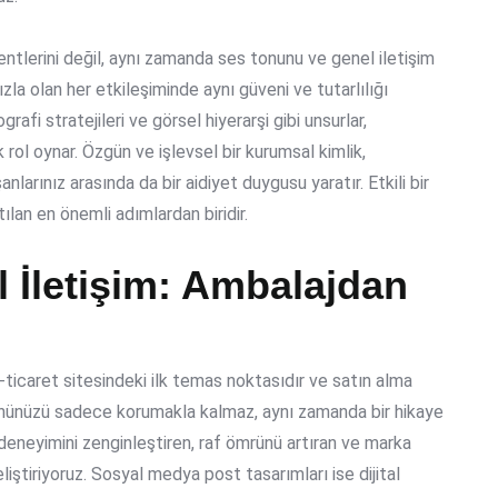
ntlerini değil, aynı zamanda ses tonunu ve genel iletişim
ızla olan her etkileşiminde aynı güveni ve tutarlılığı
rafi stratejileri ve görsel hiyerarşi gibi unsurlar,
 rol oynar. Özgün ve işlevsel bir kurumsal kimlik,
anlarınız arasında da bir aidiyet duygusu yaratır. Etkili bir
tılan en önemli adımlardan biridir.
l İletişim: Ambalajdan
e-ticaret sitesindeki ilk temas noktasıdır ve satın alma
ürününüzü sadece korumakla kalmaz, aynı zamanda bir hikaye
i deneyimini zenginleştiren, raf ömrünü artıran ve marka
iştiriyoruz. Sosyal medya post tasarımları ise dijital