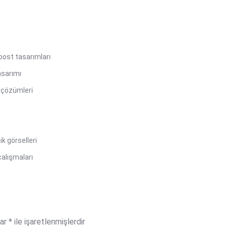
post tasarımları
asarımı
m çözümleri
k görselleri
çalışmaları
lar
*
ile işaretlenmişlerdir