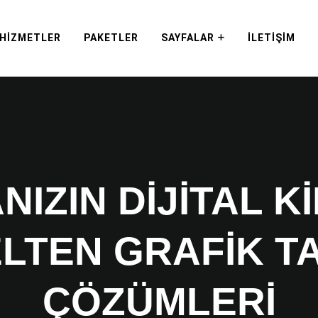
HIZMETLER
PAKETLER
SAYFALAR
İLETIŞIM
IZIN DIJITAL KI
LTEN GRAFIK T
ÇÖZÜMLERI