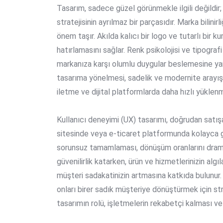
Tasarım, sadece güzel görünmekle ilgili değildir;
stratejisinin ayrılmaz bir parçasıdır. Marka bilinir
önem taşır. Akılda kalıcı bir logo ve tutarlı bir k
hatırlamasını sağlar. Renk psikolojisi ve tipografi 
markanıza karşı olumlu duygular beslemesine yard
tasarıma yönelmesi, sadelik ve modernite arayışı
iletme ve dijital platformlarda daha hızlı yüklenm
Kullanıcı deneyimi (UX) tasarımı, doğrudan satışa
sitesinde veya e-ticaret platformunda kolayca g
sorunsuz tamamlaması, dönüşüm oranlarını dramat
güvenilirlik katarken, ürün ve hizmetlerinizin alg
müşteri sadakatinizin artmasına katkıda bulunur.
onları birer sadık müşteriye dönüştürmek için st
tasarımın rolü, işletmelerin rekabetçi kalması ve