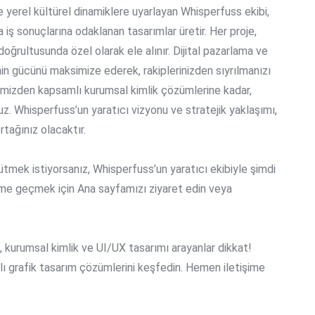
e yerel kültürel dinamiklere uyarlayan Whisperfuss ekibi,
iş sonuçlarına odaklanan tasarımlar üretir. Her proje,
doğrultusunda özel olarak ele alınır. Dijital pazarlama ve
min gücünü maksimize ederek, rakiplerinizden sıyrılmanızı
imizden kapsamlı kurumsal kimlik çözümlerine kadar,
z. Whisperfuss’un yaratıcı vizyonu ve stratejik yaklaşımı,
rtağınız olacaktır.
ütmek istiyorsanız, Whisperfuss’un yaratıcı ekibiyle şimdi
işime geçmek için
Ana sayfamızı ziyaret edin
veya
 kurumsal kimlik ve UI/UX tasarımı arayanlar dikkat!
klı grafik tasarım çözümlerini keşfedin. Hemen iletişime