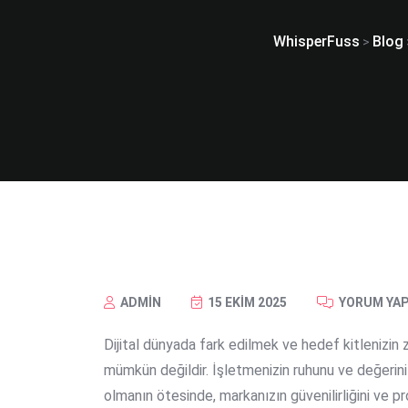
WhisperFuss
Blog
>
ADMIN
15 EKIM 2025
YORUM YAP
Dijital dünyada fark edilmek ve hedef kitlenizin z
mümkün değildir. İşletmenizin ruhunu ve değerini
olmanın ötesinde, markanızın güvenilirliğini ve p