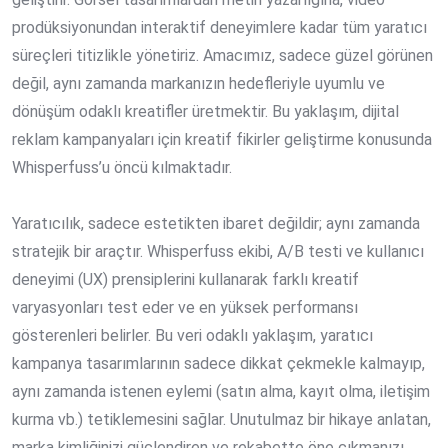
prodüksiyonundan interaktif deneyimlere kadar tüm yaratıcı
süreçleri titizlikle yönetiriz. Amacımız, sadece güzel görünen
değil, aynı zamanda markanızın hedefleriyle uyumlu ve
dönüşüm odaklı kreatifler üretmektir. Bu yaklaşım,
dijital
reklam kampanyaları için kreatif fikirler
geliştirme konusunda
Whisperfuss’u öncü kılmaktadır.
Yaratıcılık, sadece estetikten ibaret değildir; aynı zamanda
stratejik bir araçtır. Whisperfuss ekibi, A/B testi ve kullanıcı
deneyimi (UX) prensiplerini kullanarak farklı kreatif
varyasyonları test eder ve en yüksek performansı
gösterenleri belirler. Bu veri odaklı yaklaşım,
yaratıcı
kampanya tasarımlarının
sadece dikkat çekmekle kalmayıp,
aynı zamanda istenen eylemi (satın alma, kayıt olma, iletişim
kurma vb.) tetiklemesini sağlar. Unutulmaz bir hikaye anlatan,
marka kimliğinizi güçlendiren ve rekabette öne çıkmanızı