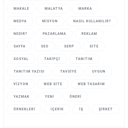
MAKALE
MALATYA
MARKA
MEDYA
MISYON
NASIL KULLANILIR?
NEDIR?
PAZARLAMA
REKLAM
SAYFA
SEO
SERP
SITE
SOSYAL
TAKIPÇI
TANITIM
TANITIM YAZISI
TAVSIYE
UYGUN
VIZYON
WEB SITE
WEB TASARIM
YAZMAK
YENI
ÖNERI
ÖRNEKLERI
İÇERIK
İŞ
ŞIRKET