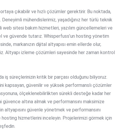
taya çıkabilir ve hızlı çözümler gerektirir. Bu noktada,
 Deneyimli mühendislerimiz, yaşadığınız her türlü teknik
li
web sitesi bakım hizmetleri
, yazılım güncellemeleri ve
cel ve güvende tutarız. Whisperfuss’un
hosting yönetim
de, markanızın dijital altyapısı emin ellerde olur,
iz.
Altyapı izleme çözümleri
sayesinde her zaman kontrol
 iş süreçlerinizin kritik bir parçası olduğunu biliyoruz.
ini kapsayan, güvenilir ve yüksek performanslı çözümler
yonuna, ölçeklenebilirlikten sürekli desteğe kadar her
ğini güvence altına almak ve performansını maksimize
zin altyapısını güvenle yönetmek ve performansını
 hosting hizmetlerini
inceleyin. Projelerimizi görmek için
eşfedin
.