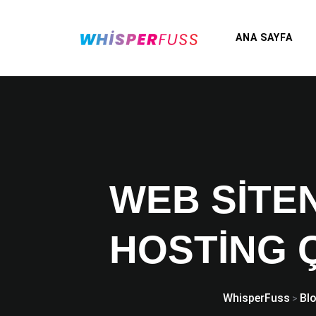
ANA SAYFA
WEB SITEN
HOSTING 
WhisperFuss
Bl
>