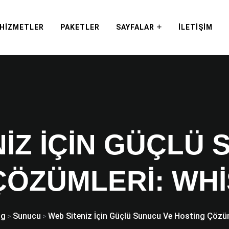
HIZMETLER
PAKETLER
SAYFALAR
İLETIŞIM
IZ İÇIN GÜÇLÜ
ÇÖZÜMLERI: WH
og
Sunucu
Web Siteniz İçin Güçlü Sunucu Ve Hosting Çözü
>
>