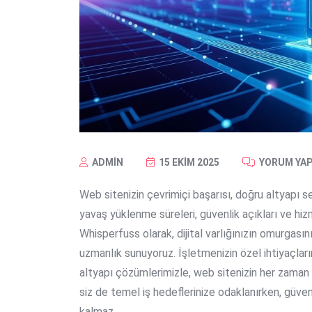
ADMIN
15 EKIM 2025
YORUM YAP
Web sitenizin çevrimiçi başarısı, doğru altyapı s
yavaş yüklenme süreleri, güvenlik açıkları ve hizm
Whisperfuss olarak, dijital varlığınızın omurgas
uzmanlık sunuyoruz. İşletmenizin özel ihtiyaçlar
altyapı çözümlerimizle, web sitenizin her zaman e
siz de temel iş hedeflerinize odaklanırken,
güven
kalmaz.