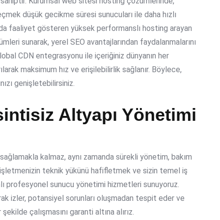
sahiptir.
Kurumsal web sitesi hosting
çözümlerinde,
 seçmek
düşük gecikme süresi sunucuları
ile daha hızlı
nda faaliyet gösteren
yüksek performanslı hosting
arayan
ümleri sunarak, yerel SEO avantajlarından faydalanmalarını
lobal CDN entegrasyonu
ile içeriğiniz dünyanın her
ılarak maksimum hız ve erişilebilirlik sağlanır. Böylece,
ızı genişletebilirsiniz.
intisiz Altyapı Yönetimi
ı sağlamakla kalmaz, aynı zamanda sürekli yönetim, bakım
işletmenizin teknik yükünü hafifletmek ve sizin temel iş
lı
profesyonel sunucu yönetimi
hizmetleri sunuyoruz.
rak izler, potansiyel sorunları oluşmadan tespit eder ve
şekilde çalışmasını garanti altına alırız.