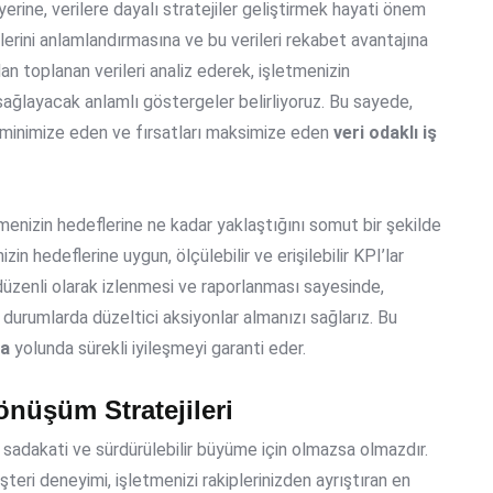
erine, verilere dayalı stratejiler geliştirmek hayati önem
lerini anlamlandırmasına ve bu verileri rekabet avantajına
n toplanan verileri analiz ederek, işletmenizin
ağlayacak anlamlı göstergeler belirliyoruz. Bu sayede,
eri minimize eden ve fırsatları maksimize eden
veri odaklı iş
menizin hedeflerine ne kadar yaklaştığını somut bir şekilde
in hedeflerine uygun, ölçülebilir ve erişilebilir KPI’lar
 düzenli olarak izlenmesi ve raporlanması sayesinde,
kli durumlarda düzeltici aksiyonlar almanızı sağlarız. Bu
ma
yolunda sürekli iyileşmeyi garanti eder.
önüşüm Stratejileri
adakati ve sürdürülebilir büyüme için olmazsa olmazdır.
şteri deneyimi, işletmenizi rakiplerinizden ayrıştıran en