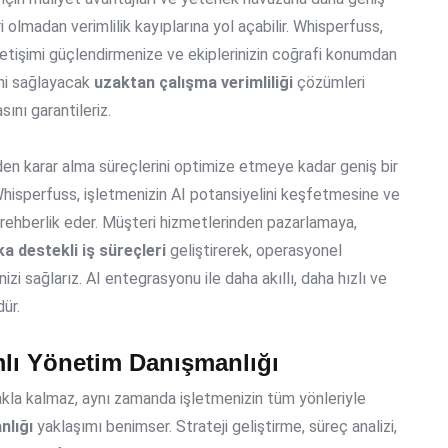
 olmadan verimlilik kayıplarına yol açabilir. Whisperfuss,
iletişimi güçlendirmenize ve ekiplerinizin coğrafi konumdan
ni sağlayacak
uzaktan çalışma verimliliği
çözümleri
ını garantileriz.
den karar alma süreçlerini optimize etmeye kadar geniş bir
Whisperfuss, işletmenizin AI potansiyelini keşfetmesine ve
 rehberlik eder. Müşteri hizmetlerinden pazarlamaya,
a destekli iş süreçleri
geliştirerek, operasyonel
nizi sağlarız. AI entegrasyonu ile daha akıllı, daha hızlı ve
ür.
lı Yönetim Danışmanlığı
la kalmaz, aynı zamanda işletmenizin tüm yönleriyle
nlığı
yaklaşımı benimser. Strateji geliştirme, süreç analizi,