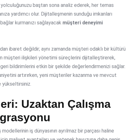
ri yolculuğunuzu baştan sona analiz ederek, her temas
ıza yardımcı olur. Dijitalleşmenin sunduğu imkanları
lı bağlar kurmanızı sağlayacak
müşteri deneyimi
n ibaret değildir; aynı zamanda müşteri odaklı bir kültürü
üşteri ilişkileri yönetimi süreçlerini dijitalleştirerek,
eri bildirimlerini etkin bir şekilde değerlendirmenizi sağlar.
iyetini artırırken, yeni müşteriler kazanma ve mevcut
yükseltirsiniz.
leri: Uzaktan Çalışma
egrasyonu
 modellerinin iş dünyasının ayrılmaz bir parçası haline
r için maliyet avantajları ve yetenek havuzuna daha geniş