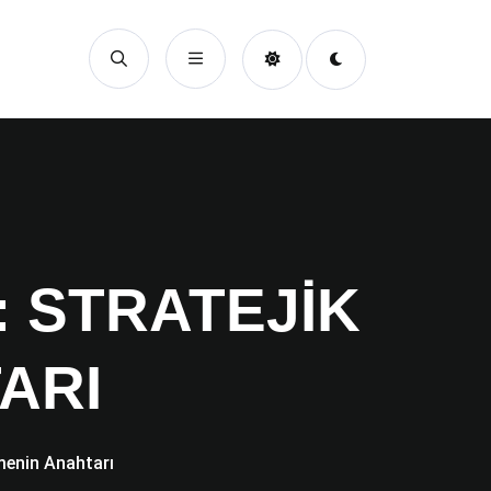
: STRATEJIK
ARI
ümenin Anahtarı