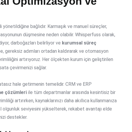
ital Optimizasyon ve
li yönetildiğine bağlıdır. Karmaşık ve manuel süreçler,
vasyonunun düşmesine neden olabilir. Whisperfuss olarak,
diyor, darboğazları belirliyor ve
kurumsal süreç
lece, gereksiz adımları ortadan kaldırarak ve otomasyon
imliliğini artırıyoruz. Her ölçekten kurum için geliştirilen
ırsata çevirmenizi sağlar.
e hatasız hale getirmenin temelidir. CRM ve ERP
me çözümleri
ile tüm departmanlar arasında kesintisiz bir
mliliği artırırken, kaynaklarınızı daha akıllıca kullanmanıza
al olgunluk seviyesini yükselterek, rekabet avantajı elde
zi destekler.