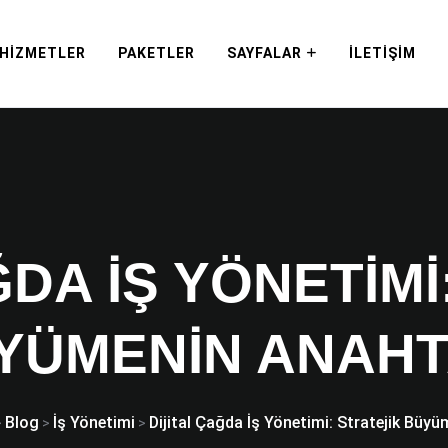
HIZMETLER
PAKETLER
SAYFALAR
İLETIŞIM
ĞDA İŞ YÖNETIMI
YÜMENIN ANAHT
Blog
İş Yönetimi
Dijital Çağda İş Yönetimi: Stratejik Büy
>
>
>