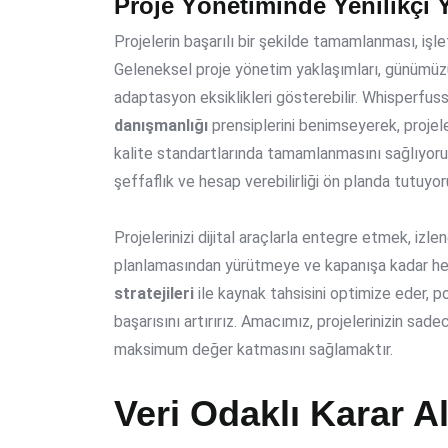
Proje Yönetiminde Yenilikçi 
Projelerin başarılı bir şekilde tamamlanması, işl
Geleneksel proje yönetim yaklaşımları, günümüzü
adaptasyon eksiklikleri gösterebilir. Whisperfus
danışmanlığı
prensiplerini benimseyerek, projel
kalite standartlarında tamamlanmasını sağlıyoru
şeffaflık ve hesap verebilirliği ön planda tutuyor
Projelerinizi dijital araçlarla entegre etmek, izlen
planlamasından yürütmeye ve kapanışa kadar her
stratejileri
ile kaynak tahsisini optimize eder, 
başarısını artırırız. Amacımız, projelerinizin s
maksimum değer katmasını sağlamaktır.
Veri Odaklı Karar A