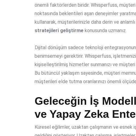
önemli faktörlerden biridir. Whisperfuss, müşte
noktasında beklentileri aşan deneyimler yaratman
kullanarak, müşterilerinizle daha derin ve anlam
stratejileri geliştirme
konusunda uzmanız.
Dijital dönüşüm sadece teknoloji entegrasyonunda
benimsemeyi gerektirir. Whisperfuss, işletmenizin m
kişiselleştirilmiş hizmetler sunmanızı ve müşteri g
Bu bütüncül yaklaşım sayesinde, müşteri memnun
müşterileri elde tutma oranlarınızı önemli ölçüde 
Geleceğin İş Model
ve Yapay Zeka Ent
Küresel eğilimler, uzaktan çalışmanın ve esnek iş
geldiğini gösteriyor. Uzaktan çalışma, işletmele