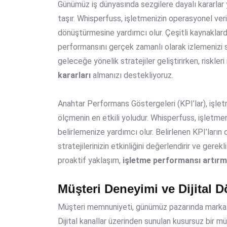
Günümüz iş dünyasında sezgilere dayalı kararlar y
taşır. Whisperfuss, işletmenizin operasyonel veri
dönüştürmesine yardımcı olur. Çeşitli kaynaklarda
performansını gerçek zamanlı olarak izlemenizi s
geleceğe yönelik stratejiler geliştirirken, riskl
kararları
almanızı destekliyoruz.
Anahtar Performans Göstergeleri (KPI’lar), işlet
ölçmenin en etkili yoludur. Whisperfuss, işletmeniz
belirlemenize yardımcı olur. Belirlenen KPI’ların
stratejilerinizin etkinliğini değerlendirir ve gere
proaktif yaklaşım,
işletme performansı artır
Müşteri Deneyimi ve Dijital D
Müşteri memnuniyeti, günümüz pazarında marka s
Dijital kanallar üzerinden sunulan kusursuz bir mü