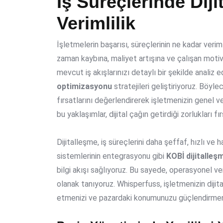
İş Süreçlerinde Dij
Verimlilik
İşletmelerin başarısı, süreçlerinin ne kadar verim
zaman kaybına, maliyet artışına ve çalışan moti
mevcut iş akışlarınızı detaylı bir şekilde analiz e
optimizasyonu
stratejileri geliştiriyoruz. Böy
fırsatlarını değerlendirerek işletmenizin genel ver
bu yaklaşımlar, dijital çağın getirdiği zorlukları f
Dijitalleşme, iş süreçlerini daha şeffaf, hızlı v
sistemlerinin entegrasyonu gibi
KOBİ dijitalleş
bilgi akışı sağlıyoruz. Bu sayede, operasyonel veri
olanak tanıyoruz. Whisperfuss, işletmenizin dijit
etmenizi ve pazardaki konumunuzu güçlendirmeni