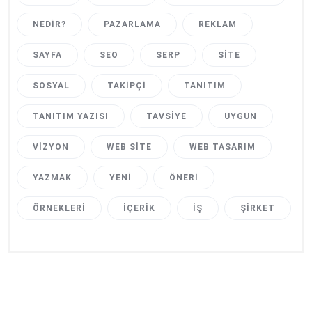
NEDIR?
PAZARLAMA
REKLAM
SAYFA
SEO
SERP
SITE
SOSYAL
TAKIPÇI
TANITIM
TANITIM YAZISI
TAVSIYE
UYGUN
VIZYON
WEB SITE
WEB TASARIM
YAZMAK
YENI
ÖNERI
ÖRNEKLERI
İÇERIK
İŞ
ŞIRKET